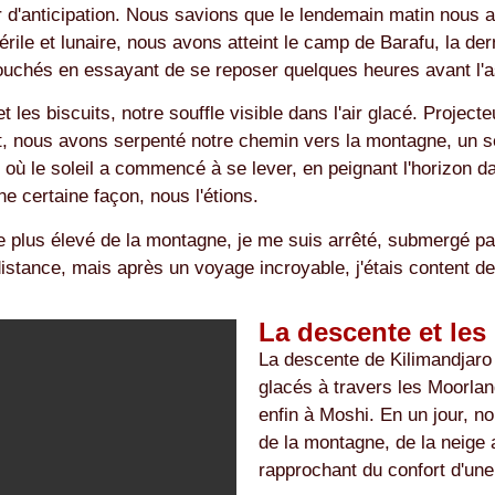
ur d'anticipation. Nous savions que le lendemain matin nous
érile et lunaire, nous avons atteint le camp de Barafu, la d
st couchés en essayant de se reposer quelques heures avant l'
et les biscuits, notre souffle visible dans l'air glacé. Proj
 nous avons serpenté notre chemin vers la montagne, un sen
ù le soleil a commencé à se lever, en peignant l'horizon da
 certaine façon, nous l'étions.
le plus élevé de la montagne, je me suis arrêté, submergé pa
stance, mais après un voyage incroyable, j'étais content de 
La descente et les 
La descente de Kilimandjaro
glacés à travers les Moorland
enfin à Moshi. En un jour, 
de la montagne, de la neige 
rapprochant du confort d'une