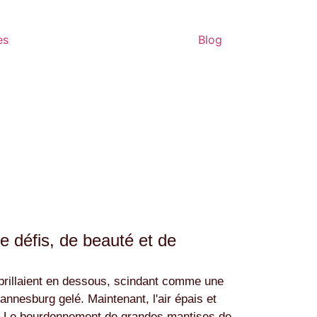
es
Blog
 défis, de beauté et de
m brillaient en dessous, scindant comme une
hannesburg gelé. Maintenant, l'air épais et
st. Le bourdonnement de grandes mantises de