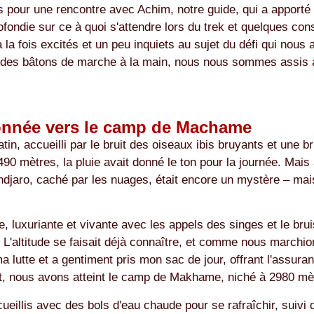
pour une rencontre avec Achim, notre guide, qui a apporté a
ondie sur ce à quoi s'attendre lors du trek et quelques conse
a fois excités et un peu inquiets au sujet du défi qui nous a
 des bâtons de marche à la main, nous nous sommes assis à u
nnée vers le camp de Machame
n, accueilli par le bruit des oiseaux ibis bruyants et une b
 mètres, la pluie avait donné le ton pour la journée. Mai
djaro, caché par les nuages, était encore un mystère – mais 
e, luxuriante et vivante avec les appels des singes et le br
. L'altitude se faisait déjà connaître, et comme nous march
 lutte et a gentiment pris mon sac de jour, offrant l'assura
ôt, nous avons atteint le camp de Makhame, niché à 2980 mè
cueillis avec des bols d'eau chaude pour se rafraîchir, suivi